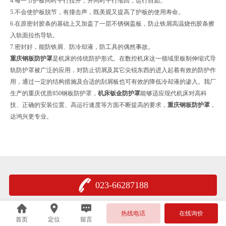
4.每一节护板同时平行拉开，并同时平行缩回，运行自如。
5.不会使护板脱节，有撞击声，既美观又提高了护板的使用寿命。
6.在原密封胶条的基础上又加盖了一层不锈钢盖板，防止铁屑高温烧伤胶条擦
入轨面拉伤导轨。
7.密封好，能防铁屑、防冷却液，防工具的偶然事故。
重庆钢板防护罩
是机床的传统防护形式。在数控机床这一领域里板制伸缩式导
轨防护罩被广泛的应用，对防止切屑及其它尖锐东西的进入起着有效的防护作
用，通过一定的结构措施及合适的刮屑板也可有效的降低冷却液的渗入。我厂
生产的重庆优质850钢板防护罩，
机床
钣金防护罩
能够适应现代机床对高科
技、正确的安装位置、高运行速度等方面不断提高的要求，
重庆钢板防护罩
，
达鸿兴更专业。
023-66287188
热线电话
在线询价
首页
定位
留言