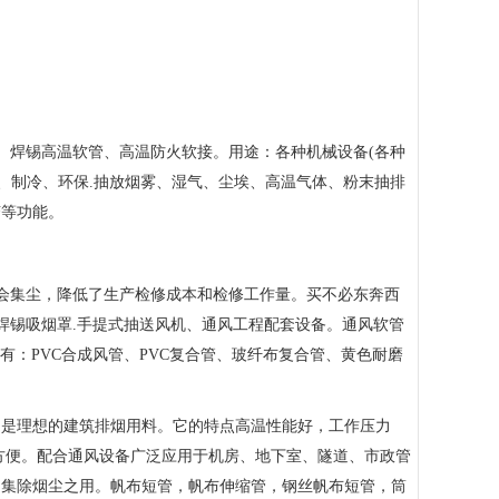
、焊锡高温软管、高温防火软接。用途：各种机械设备(各种
、制冷、环保.抽放烟雾、湿气、尘埃、高温气体、粉末抽排
变等功能。
不会集尘，降低了生产检修成本和检修工作量。买不必东奔西
及小型焊锡吸烟罩.手提式抽送风机、通风工程配套设备。通风软管
有：PVC合成风管、PVC复合管、玻纤布复合管、黄色耐磨
，是理想的建筑排烟用料。它的特点高温性能好，工作压力
装方便。配合通风设备广泛应用于机房、地下室、隧道、市政管
、集除烟尘之用。帆布短管，帆布伸缩管，钢丝帆布短管，筒