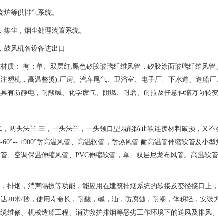
烧炉等供排气系统。
，集尘，烟尘处理装置系统。
，鼓风机各设备进出口
材质： 有：单、双层红.黑色矽胶玻璃纤维风管，矽胶涂面玻璃纤维风管
注塑机，高温整烫).厂房、汽车尾气、卫浴室、电子厂、下水道、造船厂
它具有防静电，耐酸碱、化学废气、阻燃、耐磨、耐拉及任意伸缩万向转
二，两头法兰 三，一头法兰，一头领口型既能防止软连接材料破损，又
-60°-- +900°耐高温风管、高温软管，耐热风管.耐高温管伸缩软管
管、空调保温伸缩风管、PVC伸缩软管，单、双层尼龙布风管。高温软管
火，排烟，消声隔振等功能，能应用在建筑排烟系统的软接及变径接口上
达20米/秒，使用寿命长，耐酸，碱，油，防腐蚀，耐潮，体积轻，安
电缆维修、机械造船工程、消防救护排烟等恶劣工作环境下的送风及排风