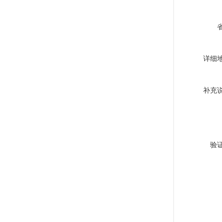
详细
补充
验