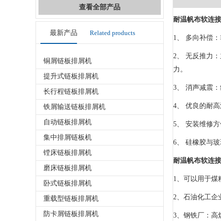
查看全部产品
耐温帆布软连
最新产品
Related products
1、 多向补偿
2、 无反推力
铜屑链板排屑机
力。
提升式链板排屑机
3、 消声减震
长行程链板排屑机
4、 优良的耐
铁屑输送链板排屑机
自动链板排屑机
5、 安装维修
集中排屑链板机
6、 硅橡胶与
镗床链板排屑机
耐温帆布软连
磨床链板排屑机
1、可以用于
卧式链板排屑机
2、石油化工企
重载型链板排屑机
防卡屑链板排屑机
3、钢铁厂：高