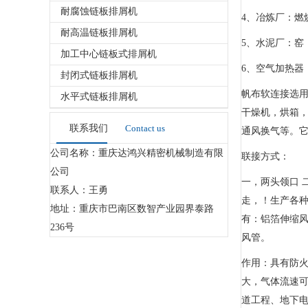
耐腐蚀链板排屑机
4、冶炼厂：燃
耐高温链板排屑机
5、水泥厂：窑
加工中心链板式排屑机
6、空气加热器
封闭式链板排屑机
帆布软连接选用
水平式链板排屑机
干燥机，烘箱，
联系我们
Contact us
通风换气等。
公司名称：重庆达鸿兴精密机械制造有限
联接方式：
公司
一，两头领口 
联系人：王勇
走，！生产各种
地址：重庆市巴南区数智产业园界泰路
有：铝箔伸缩风
236号
风管。
作用：具有防
大，气体流速可
道工程、地下