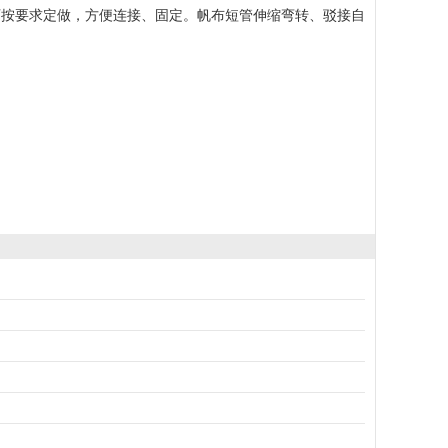
可按要求定做，方便连接、固定。帆布短管伸缩弯转、驳接自