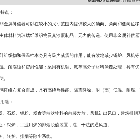
耐温帆布软连接
的详细资料
接
特点：
：非金属补偿器可以在较小的尺寸范围内提供较大的轴向、角向和侧向位移
：主体材料为玻璃纤维织物及其涂覆制品，无力的传递。使用非金属补偿
：纤维织物和保温棉本身具有吸声减震的作用，能有效地减少锅炉、风机
高温、耐腐蚀和密封性能：采用有机硅、氟等高分子材料涂覆处理，具有
方便。
玻璃纤维布复合而成，具有高绝热性能、隔震降噪、耐（高）低温、耐腐
接
用途：
煤粉、石粉、铝粉、粉食等散状物料的散装发放，风机进出风口，建筑排烟
业：锅炉，工业用炉的排烟脱硫装置，湿、干法的通风道。
炉、转炉、排烟等除尘系统。