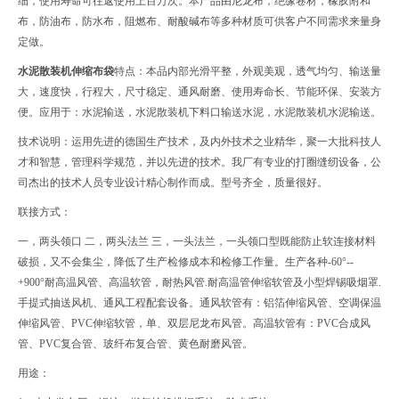
细，使用寿命可往返使用上百万次。本产品由尼龙布，绝缘卷材，橡胶附和
布，防油布，防水布，阻燃布、耐酸碱布等多种材质可供客户不同需求来量身
定做。
水泥散装机伸缩布袋
特点：本品内部光滑平整，外观美观，透气均匀、输送量
大，速度快，行程大，尺寸稳定、通风耐磨、使用寿命长、节能环保、安装方
便。应用于：水泥输送，水泥散装机下料口输送水泥，水泥散装机水泥输送。
技术说明：运用先进的德国生产技术，及内外技术之业精华，聚一大批科技人
才和智慧，管理科学规范，并以先进的技术。我厂有专业的打圈缝纫设备，公
司杰出的技术人员专业设计精心制作而成。型号齐全，质量很好。
联接方式：
一，两头领口 二，两头法兰 三，一头法兰，一头领口型既能防止软连接材料
破损，又不会集尘，降低了生产检修成本和检修工作量。生产各种-60°--
+900°耐高温风管、高温软管，耐热风管.耐高温管伸缩软管及小型焊锡吸烟罩.
手提式抽送风机、通风工程配套设备。通风软管有：铝箔伸缩风管、空调保温
伸缩风管、PVC伸缩软管，单、双层尼龙布风管。高温软管有：PVC合成风
管、PVC复合管、玻纤布复合管、黄色耐磨风管。
用途：